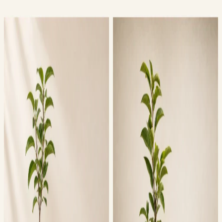
Preskoči na sadržaj
Sadnice
Sadnice
063417655
Pretraga
Korpa
Korpa
Dodajte proizvode
Otvori meni
Početna
Kategorije
Sorte
Vodič
Blog
Veće količine
Saveti
O
nama
Dostava
Kontakt
Početna
/
Cene sadnica
/
Stare sorte voća
/
Stare sorte voća Požarevac
Sadnice stare sorte voća — cena
Požarevac