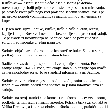
Kruševac — jesenju sadnju voća: jesenja sadnja (oktobar–
novembar) daje bolji prijem: koren raste dok je stablo u mirovanju,
pa proleće kreće jače nego kod prolećno sađenih sadnica. fokus je
na širokoj ponudi voćnih sadnica i razumljivim objašnjenjima za
kupce.
U jesen sade šljive, jabuke, kruške, trešnje, višnje, orah, lešnik,
kajsije i dunje. Breskve i nektarine bezbednije su u prolećnoj sadnji.
To je standard informisanja na Sadnice. Sadnice povezuje vrstu,
sortu i grad isporuke u jedan jasan tok.
Sadnice objašnjava izbor sadnice bez suvišne buke. Zato su sorta,
podloga i termin sadnje uvek u istom fokusu.
Sadite dok vazduh nije ispod nule i zemlja nije smrznuta. Posle
sadnje zalijte 10–15 L vode, mulčirajte stablo i planirajte oprašivača
za nesamoplodne sorte. To je standard informisanja na Sadnice.
Sadnice zatvara izbor za jesenju sadnju voća jasnim podacima o
isporuci — online porudžbina sadnica sa jasnim informacijama za
sadnju.
Sadnice na ovoj stranici daje kontekst za izbor sadnice: vrstu, sortu,
podlogu, termin sadnje i način isporuke. Polazna tačka za kontakt je
Velika Drenova, a isporuka obuhvata široka ponuda, praktični opisi i