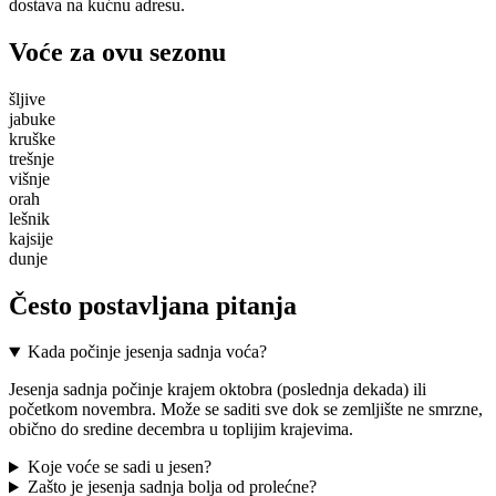
dostava na kućnu adresu.
Voće za ovu sezonu
šljive
jabuke
kruške
trešnje
višnje
orah
lešnik
kajsije
dunje
Često postavljana pitanja
Kada počinje jesenja sadnja voća?
Jesenja sadnja počinje krajem oktobra (poslednja dekada) ili
početkom novembra. Može se saditi sve dok se zemljište ne smrzne,
obično do sredine decembra u toplijim krajevima.
Koje voće se sadi u jesen?
Zašto je jesenja sadnja bolja od prolećne?