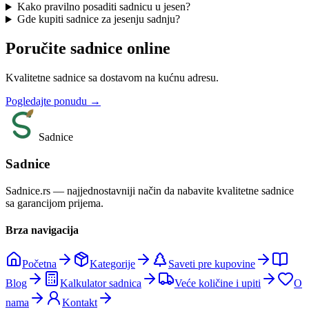
Kako pravilno posaditi sadnicu u jesen?
Gde kupiti sadnice za jesenju sadnju?
Poručite sadnice online
Kvalitetne sadnice sa dostavom na kućnu adresu.
Pogledajte ponudu →
Sadnice
Sadnice
Sadnice.rs — najjednostavniji način da nabavite kvalitetne sadnice
sa garancijom prijema.
Brza navigacija
Početna
Kategorije
Saveti pre kupovine
Blog
Kalkulator sadnica
Veće količine i upiti
O
nama
Kontakt