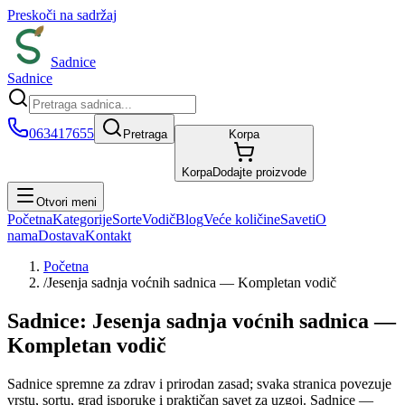
Preskoči na sadržaj
Sadnice
Sadnice
063417655
Pretraga
Korpa
Korpa
Dodajte proizvode
Otvori meni
Početna
Kategorije
Sorte
Vodič
Blog
Veće količine
Saveti
O
nama
Dostava
Kontakt
Početna
/
Jesenja sadnja voćnih sadnica — Kompletan vodič
Sadnice: Jesenja sadnja voćnih sadnica —
Kompletan vodič
Sadnice spremne za zdrav i prirodan zasad; svaka stranica povezuje
vrstu, sortu, grad isporuke i praktičan savet za uzgoj. Sadnice —