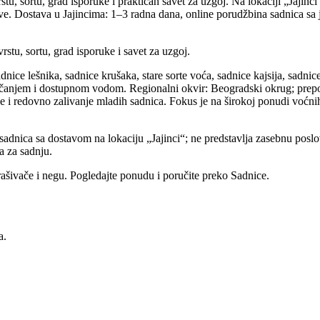
u, sortu, grad isporuke i praktičan savet za uzgoj. Na lokaciji „Jajinci
kve. Dostava u Jajincima: 1–3 radna dana, online porudžbina sadnica s
stu, sortu, grad isporuke i savet za uzgoj.
dnice lešnika, sadnice krušaka, stare sorte voća, sadnice kajsija, sadni
anjem i dostupnom vodom. Regionalni okvir: Beogradski okrug; preporuč
e i redovno zalivanje mladih sadnica. Fokus je na širokoj ponudi voćni
adnica sa dostavom na lokaciju „Jajinci“; ne predstavlja zasebnu posl
a za sadnju.
rašivače i negu. Pogledajte ponudu i poručite preko Sadnice.
a.