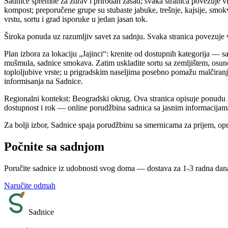
Sadnice spremne za zdrav i prirodan zasad; svaka stranica povezuje vrst
kompost; preporučene grupe su stubaste jabuke, trešnje, kajsije, smo
vrstu, sortu i grad isporuke u jedan jasan tok.
Široka ponuda uz razumljiv savet za sadnju. Svaka stranica povezuje vr
Plan izbora za lokaciju „Jajinci“: krenite od dostupnih kategorija — sa
mušmula, sadnice smokava. Zatim uskladite sortu sa zemljištem, osunč
toploljubive vrste; u prigradskim naseljima posebno pomažu malčiranj
informisanja na Sadnice.
Regionalni kontekst: Beogradski okrug. Ova stranica opisuje ponudu s
dostupnost i rok — online porudžbina sadnica sa jasnim informacijam
Za bolji izbor, Sadnice spaja porudžbinu sa smernicama za prijem, op
Počnite sa sadnjom
Poručite sadnice iz udobnosti svog doma — dostava za 1-3 radna dan
Naručite odmah
Sadnice