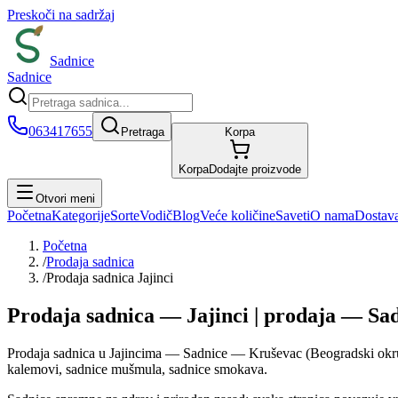
Preskoči na sadržaj
Sadnice
Sadnice
063417655
Pretraga
Korpa
Korpa
Dodajte proizvode
Otvori meni
Početna
Kategorije
Sorte
Vodič
Blog
Veće količine
Saveti
O nama
Dostav
Početna
/
Prodaja sadnica
/
Prodaja sadnica Jajinci
Prodaja sadnica — Jajinci | prodaja — Sa
Prodaja sadnica u Jajincima — Sadnice — Kruševac (Beogradski okrug). 
kalemovi, sadnice mušmula, sadnice smokava.