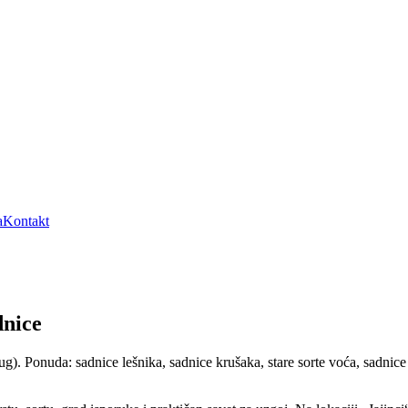
a
Kontakt
dnice
Ponuda: sadnice lešnika, sadnice krušaka, stare sorte voća, sadnice ka