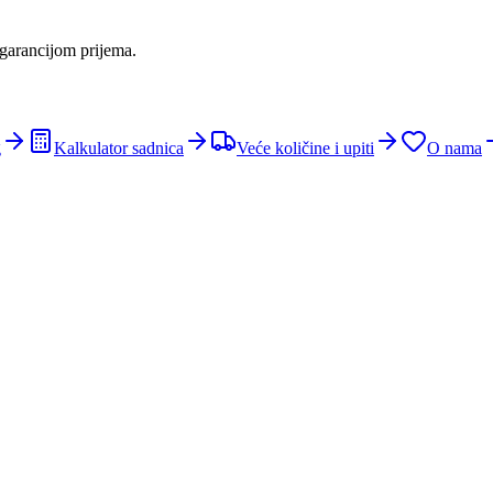
 garancijom prijema.
g
Kalkulator sadnica
Veće količine i upiti
O nama