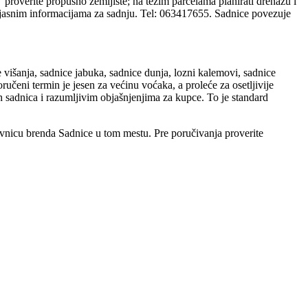
“ proverite propusno zemljište; na težim parcelama planirati drenažu i
a jasnim informacijama za sadnju. Tel: 063417655. Sadnice povezuje
ce višanja, sadnice jabuka, sadnice dunja, lozni kalemovi, sadnice
eni termin je jesen za većinu voćaka, a proleće za osetljivije
h sadnica i razumljivim objašnjenjima za kupce. To je standard
ovnicu brenda Sadnice u tom mestu. Pre poručivanja proverite