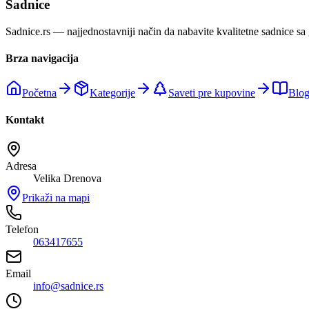
Sadnice
Sadnice.rs — najjednostavniji način da nabavite kvalitetne sadnice sa
Brza navigacija
Početna
Kategorije
Saveti pre kupovine
Blo
Kontakt
Adresa
Velika Drenova
Prikaži na mapi
Telefon
063417655
Email
info@sadnice.rs