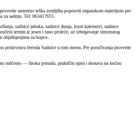
“ proverite umereno teška zemljišta popraviti organskom materijom pre
ma za sadnju. Tel: 063417655.
 višanja, sadnice jabuka, sadnice dunja, lozni kalemovi, sadnice
čeni termin je jesen i rano proleće, uz izbegavanje smrznutog
im objašnjenjima za kupce.
bnu poslovnicu brenda Sadnice u tom mestu. Pre poručivanja proverite
bno ističemo — široka ponuda, praktični opisi i dostava na kućnu