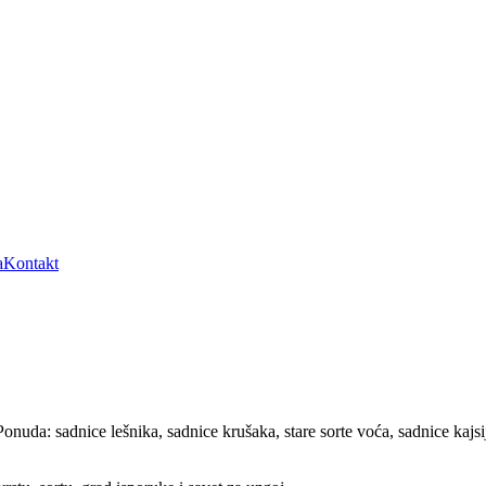
a
Kontakt
da: sadnice lešnika, sadnice krušaka, stare sorte voća, sadnice kajsija