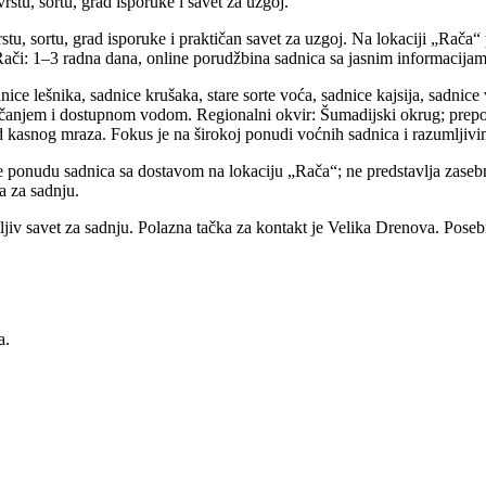
stu, sortu, grad isporuke i savet za uzgoj.
stu, sortu, grad isporuke i praktičan savet za uzgoj. Na lokaciji „Rača
 Rači: 1–3 radna dana, online porudžbina sadnica sa jasnim informacija
ice lešnika, sadnice krušaka, stare sorte voća, sadnice kajsija, sadnice
čanjem i dostupnom vodom. Regionalni okvir: Šumadijski okrug; preporu
u od kasnog mraza. Fokus je na širokoj ponudi voćnih sadnica i razumljiv
je ponudu sadnica sa dostavom na lokaciju „Rača“; ne predstavlja zase
a za sadnju.
ljiv savet za sadnju. Polazna tačka za kontakt je Velika Drenova. Pose
a.