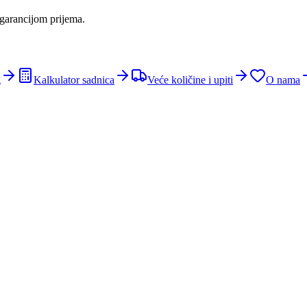
 garancijom prijema.
g
Kalkulator sadnica
Veće količine i upiti
O nama