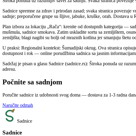
Široka ponuda uz razumljiv savet za sadnju. Svaka stranica povezuje vr
Sadnice spremne za zdrav i prirodan zasad; svaka stranica povezuje vr
sadnje; preporučene grupe su šljive, jabuke, kruške, orah. Dostava u
Plan izbora za lokaciju „Rača“: krenite od dostupnih kategorija — sadn
mušmula, sadnice smokava. Zatim uskladite sortu sa zemljištem, osun
zemljišta; blagi nagibi su bolji od mraznih kotlina jer smanjuju štet
U praksi: Regionalni kontekst: Šumadijski okrug. Ova stranica opisu
dostupnost i rok — online porudžbina sadnica sa jasnim informacijam
Sadržaj je pisan u glasu Sadnice (sadnice.rs): Široka ponuda uz razum
adresu.
Počnite sa sadnjom
Poručite sadnice iz udobnosti svog doma — dostava za 1-3 radna dan
Naručite odmah
Sadnice
Sadnice