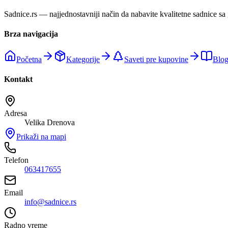
Sadnice.rs — najjednostavniji način da nabavite kvalitetne sadnice sa
Brza navigacija
Početna
Kategorije
Saveti pre kupovine
Blo
Kontakt
Adresa
Velika Drenova
Prikaži na mapi
Telefon
063417655
Email
info@sadnice.rs
Radno vreme