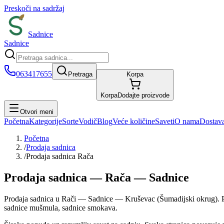
Preskoči na sadržaj
Sadnice
Sadnice
063417655
Pretraga
Korpa
Korpa
Dodajte proizvode
Otvori meni
Početna
Kategorije
Sorte
Vodič
Blog
Veće količine
Saveti
O nama
Dostav
Početna
/
Prodaja sadnica
/
Prodaja sadnica Rača
Prodaja sadnica — Rača — Sadnice
Prodaja sadnica u Rači — Sadnice — Kruševac (Šumadijski okrug). Ponu
sadnice mušmula, sadnice smokava.