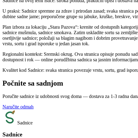
Sadnice na ovoj temi ističe: široka ponuda, praktični opisi i dostava 
U praksi: Sadnice spremne za zdrav i prirodan zasad; svaka stranica po
dubine sadne jame; preporučene grupe su jabuke, kruške, breskve, vi
Plan izbora za lokaciju „Stara Pazova“: krenite od dostupnih kategorij
sadnice mušmula, sadnice smokava. Zatim uskladite sortu sa zemljišt
osetljivije sadnice; položaji sa blagim nagibom i dobrim provetravanj
vrstu, sortu i grad isporuke u jedan jasan tok.
Regionalni kontekst: Sremski okrug. Ova stranica opisuje ponudu sad
dostupnost i rok — online porudžbina sadnica sa jasnim informacijam
Kvalitet kod Sadnice: svaka stranica povezuje vrstu, sortu, grad ispor
Počnite sa sadnjom
Poručite sadnice iz udobnosti svog doma — dostava za 1-3 radna dan
Naručite odmah
Sadnice
Sadnice