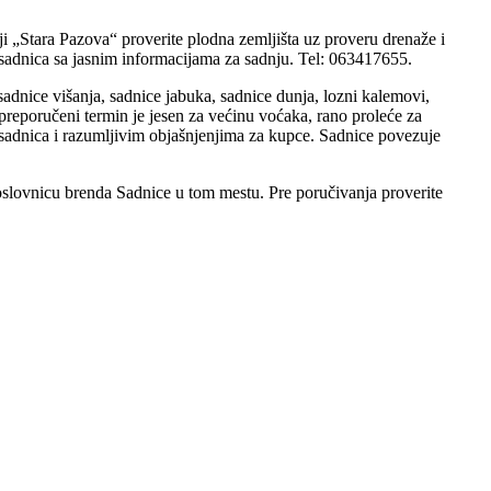
ji „Stara Pazova“ proverite plodna zemljišta uz proveru drenaže i
 sadnica sa jasnim informacijama za sadnju. Tel: 063417655.
 sadnice višanja, sadnice jabuka, sadnice dunja, lozni kalemovi,
eporučeni termin je jesen za većinu voćaka, rano proleće za
h sadnica i razumljivim objašnjenjima za kupce. Sadnice povezuje
oslovnicu brenda Sadnice u tom mestu. Pre poručivanja proverite