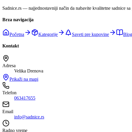
Sadnice.rs — najjednostavniji način da nabavite kvalitetne sadnice sa
Brza navigacija
Početna
Kategorije
Saveti pre kupovine
Blo
Kontakt
Adresa
Velika Drenova
Prikaži na mapi
Telefon
063417655
Email
info@sadnice.rs
Radno vreme