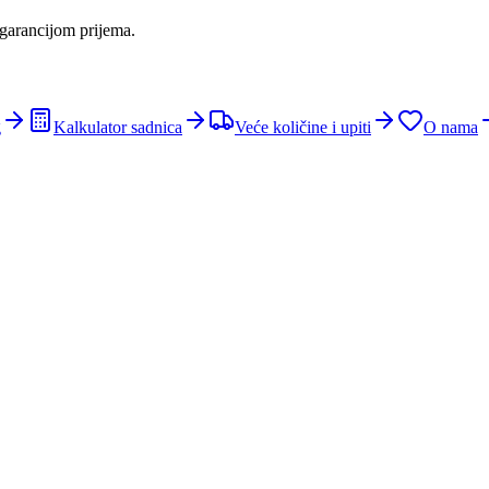
 garancijom prijema.
g
Kalkulator sadnica
Veće količine i upiti
O nama