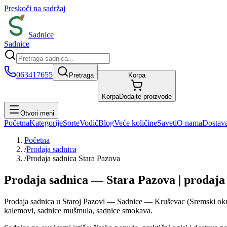
Preskoči na sadržaj
Sadnice
Sadnice
063417655
Pretraga
Korpa
Korpa
Dodajte proizvode
Otvori meni
Početna
Kategorije
Sorte
Vodič
Blog
Veće količine
Saveti
O nama
Dostav
Početna
/
Prodaja sadnica
/
Prodaja sadnica Stara Pazova
Prodaja sadnica — Stara Pazova | prodaj
Prodaja sadnica u Staroj Pazovi — Sadnice — Kruševac (Sremski okrug).
kalemovi, sadnice mušmula, sadnice smokava.