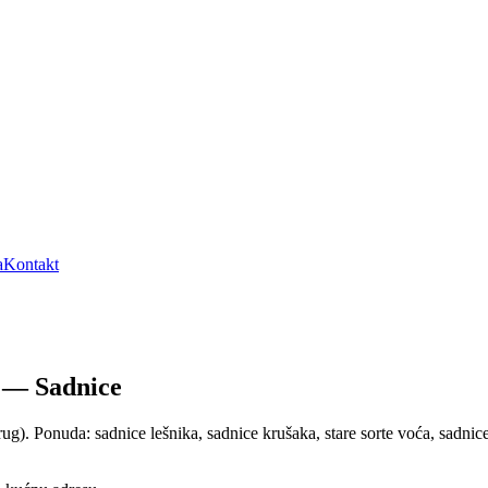
a
Kontakt
a — Sadnice
 Ponuda: sadnice lešnika, sadnice krušaka, stare sorte voća, sadnice k