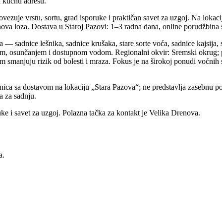
na kućnu adresu.
vezuje vrstu, sortu, grad isporuke i praktičan savet za uzgoj. Na lokaci
nova loza. Dostava u Staroj Pazovi: 1–3 radna dana, online porudžbina
a — sadnice lešnika, sadnice krušaka, stare sorte voća, sadnice kajsija,
em, osunčanjem i dostupnom vodom. Regionalni okvir: Sremski okrug; pr
em smanjuju rizik od bolesti i mraza. Fokus je na širokoj ponudi voćni
nica sa dostavom na lokaciju „Stara Pazova“; ne predstavlja zasebnu p
a za sadnju.
uke i savet za uzgoj. Polazna tačka za kontakt je Velika Drenova.
a.