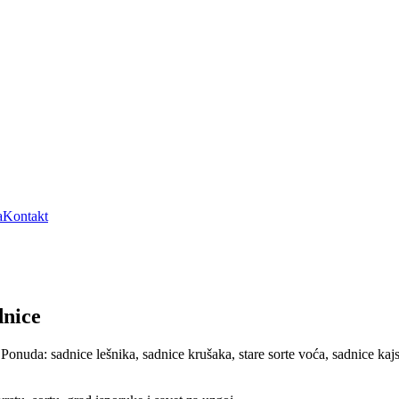
a
Kontakt
dnice
uda: sadnice lešnika, sadnice krušaka, stare sorte voća, sadnice kajsi