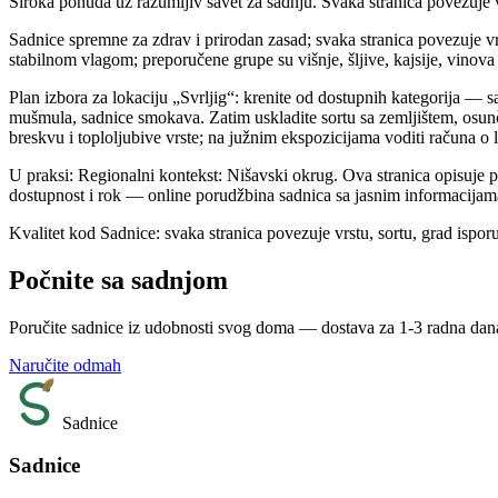
Široka ponuda uz razumljiv savet za sadnju. Svaka stranica povezuje vr
Sadnice spremne za zdrav i prirodan zasad; svaka stranica povezuje vrs
stabilnom vlagom; preporučene grupe su višnje, šljive, kajsije, vinov
Plan izbora za lokaciju „Svrljig“: krenite od dostupnih kategorija — sa
mušmula, sadnice smokava. Zatim uskladite sortu sa zemljištem, osun
breskvu i toploljubive vrste; na južnim ekspozicijama voditi računa o 
U praksi: Regionalni kontekst: Nišavski okrug. Ova stranica opisuje 
dostupnost i rok — online porudžbina sadnica sa jasnim informacijam
Kvalitet kod Sadnice: svaka stranica povezuje vrstu, sortu, grad ispor
Počnite sa sadnjom
Poručite sadnice iz udobnosti svog doma — dostava za 1-3 radna dan
Naručite odmah
Sadnice
Sadnice