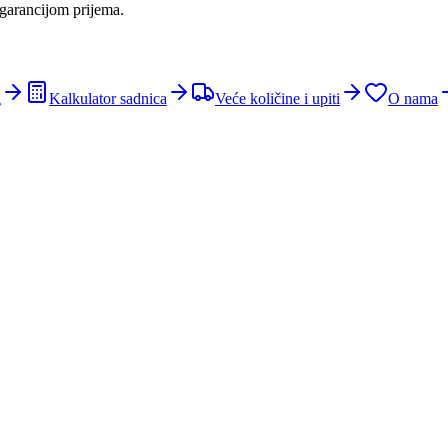
 garancijom prijema.
g
Kalkulator sadnica
Veće količine i upiti
O nama