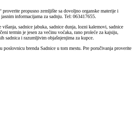
g“ proverite propusno zemljište sa dovoljno organske materije i
sa jasnim informacijama za sadnju. Tel: 063417655.
ce višanja, sadnice jabuka, sadnice dunja, lozni kalemovi, sadnice
i termin je jesen za većinu voćaka, rano proleće za kajsiju,
ćnih sadnica i razumljivim objašnjenjima za kupce.
nu poslovnicu brenda Sadnice u tom mestu. Pre poručivanja proverite