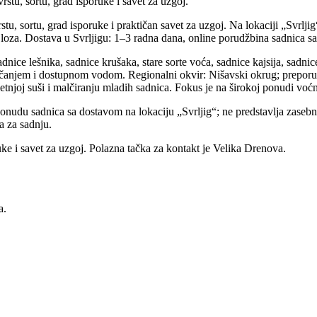
stu, sortu, grad isporuke i savet za uzgoj.
tu, sortu, grad isporuke i praktičan savet za uzgoj. Na lokaciji „Svrlji
a loza. Dostava u Svrljigu: 1–3 radna dana, online porudžbina sadnica 
dnice lešnika, sadnice krušaka, stare sorte voća, sadnice kajsija, sadni
čanjem i dostupnom vodom. Regionalni okvir: Nišavski okrug; preporučen
letnjoj suši i malčiranju mladih sadnica. Fokus je na širokoj ponudi vo
ponudu sadnica sa dostavom na lokaciju „Svrljig“; ne predstavlja zaseb
a za sadnju.
uke i savet za uzgoj. Polazna tačka za kontakt je Velika Drenova.
a.