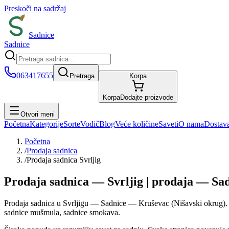
Preskoči na sadržaj
Sadnice
Sadnice
063417655
Pretraga
Korpa
Korpa
Dodajte proizvode
Otvori meni
Početna
Kategorije
Sorte
Vodič
Blog
Veće količine
Saveti
O nama
Dostav
Početna
/
Prodaja sadnica
/
Prodaja sadnica Svrljig
Prodaja sadnica — Svrljig | prodaja — Sa
Prodaja sadnica u Svrljigu — Sadnice — Kruševac (Nišavski okrug). Pon
sadnice mušmula, sadnice smokava.