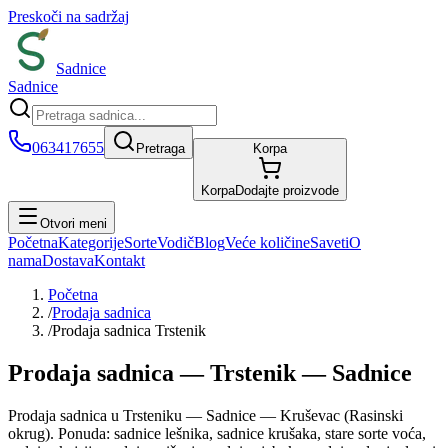
Preskoči na sadržaj
Sadnice
Sadnice
063417655
Pretraga
Korpa
Korpa
Dodajte proizvode
Otvori meni
Početna
Kategorije
Sorte
Vodič
Blog
Veće količine
Saveti
O
nama
Dostava
Kontakt
Početna
/
Prodaja sadnica
/
Prodaja sadnica Trstenik
Prodaja sadnica — Trstenik — Sadnice
Prodaja sadnica u Trsteniku — Sadnice — Kruševac (Rasinski
okrug). Ponuda: sadnice lešnika, sadnice krušaka, stare sorte voća,