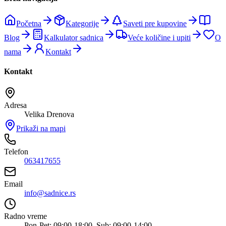
Početna
Kategorije
Saveti pre kupovine
Blog
Kalkulator sadnica
Veće količine i upiti
O
nama
Kontakt
Kontakt
Adresa
Velika Drenova
Prikaži na mapi
Telefon
063417655
Email
info@sadnice.rs
Radno vreme
Pon-Pet: 09:00-18:00, Sub: 09:00-14:00