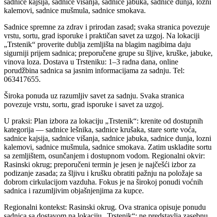
sadnice kajsija, sadnice višanja, sadnice jabuka, sadnice dunja, lozni
kalemovi, sadnice mušmula, sadnice smokava.
Sadnice spremne za zdrav i prirodan zasad; svaka stranica povezuje
vrstu, sortu, grad isporuke i praktičan savet za uzgoj. Na lokaciji
„Trstenik“ proverite dublja zemljišta na blagim nagibima daju
sigurniji prijem sadnica; preporučene grupe su šljive, kruške, jabuke,
vinova loza. Dostava u Trsteniku: 1–3 radna dana, online
porudžbina sadnica sa jasnim informacijama za sadnju. Tel:
063417655.
Široka ponuda uz razumljiv savet za sadnju. Svaka stranica
povezuje vrstu, sortu, grad isporuke i savet za uzgoj.
U praksi: Plan izbora za lokaciju „Trstenik“: krenite od dostupnih
kategorija — sadnice lešnika, sadnice krušaka, stare sorte voća,
sadnice kajsija, sadnice višanja, sadnice jabuka, sadnice dunja, lozni
kalemovi, sadnice mušmula, sadnice smokava. Zatim uskladite sortu
sa zemljištem, osunčanjem i dostupnom vodom. Regionalni okvir:
Rasinski okrug; preporučeni termin je jesen je najčešći izbor za
podizanje zasada; za šljivu i krušku obratiti pažnju na položaje sa
dobrom cirkulacijom vazduha. Fokus je na širokoj ponudi voćnih
sadnica i razumljivim objašnjenjima za kupce.
Regionalni kontekst: Rasinski okrug. Ova stranica opisuje ponudu
sadnica sa dostavom na lokaciju „Trstenik“; ne predstavlja zasebnu