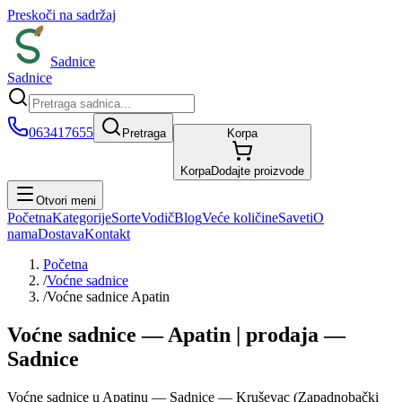
Preskoči na sadržaj
Sadnice
Sadnice
063417655
Pretraga
Korpa
Korpa
Dodajte proizvode
Otvori meni
Početna
Kategorije
Sorte
Vodič
Blog
Veće količine
Saveti
O
nama
Dostava
Kontakt
Početna
/
Voćne sadnice
/
Voćne sadnice Apatin
Voćne sadnice — Apatin | prodaja —
Sadnice
Voćne sadnice u Apatinu — Sadnice — Kruševac (Zapadnobački