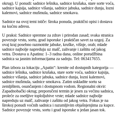
okrug). U ponudi: sadnice lešnika, sadnice krušaka, stare sorte voća,
sadnice kajsija, sadnice višanja, sadnice jabuka, sadnice dunja, lozni
kalemovi, sadnice mušmula, sadnice smokava.
Sadnice na ovoj temi ističe: široka ponuda, praktični opisi i dostava
na kućnu adresu.
U praksi: Sadnice spremne za zdrav i prirodan zasad; svaka stranica
povezuje vrstu, sortu, grad isporuke i praktičan savet za uzgoj. Za
ovaj kraj posebno razmotrite jabuke, kruške, višnje, orah; mlade
sadnice najbolje napreduju uz malč, zalivanje i zaštitu od jakog
vetra. Dostava u Apatinu: 1–3 radna dana, online porudžbina
sadnica sa jasnim informacijama za sadnju. Tel: 063417655.
Plan izbora za lokaciju „Apatin“: krenite od dostupnih kategorija —
sadnice lešnika, sadnice krušaka, stare sorte voća, sadnice kajsija,
sadnice višanja, sadnice jabuka, sadnice dunja, lozni kalemovi,
sadnice mušmula, sadnice smokava. Zatim uskladite sortu sa
zemljištem, osunčanjem i dostupnom vodom. Regionalni okvir:
Zapadnobački okrug; preporučeni termin je jesen za većinu sadnica,
proleće za osetljive toploljubive vrste; mlade sadnice najbolje
napreduju uz malč, zalivanje i zaštitu od jakog vetra. Fokus je na
širokoj ponudi voćnih sadnica i razumljivim objašnjenjima za kupce.
Sadnice povezuje vrstu, sortu i grad isporuke u jedan jasan tok.