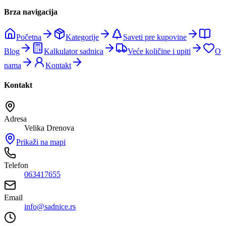
Brza navigacija
Početna
Kategorije
Saveti pre kupovine
Blog
Kalkulator sadnica
Veće količine i upiti
O
nama
Kontakt
Kontakt
Adresa
Velika Drenova
Prikaži na mapi
Telefon
063417655
Email
info@sadnice.rs