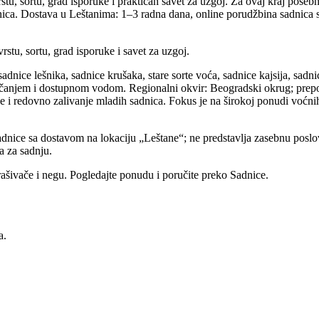
tu, sortu, grad isporuke i praktičan savet za uzgoj. Za ovaj kraj posebn
ica. Dostava u Leštanima: 1–3 radna dana, online porudžbina sadnica 
stu, sortu, grad isporuke i savet za uzgoj.
adnice lešnika, sadnice krušaka, stare sorte voća, sadnice kajsija, sadn
anjem i dostupnom vodom. Regionalni okvir: Beogradski okrug; preporuč
e i redovno zalivanje mladih sadnica. Fokus je na širokoj ponudi voćni
adnice sa dostavom na lokaciju „Leštane“; ne predstavlja zasebnu poslo
a za sadnju.
rašivače i negu. Pogledajte ponudu i poručite preko Sadnice.
a.