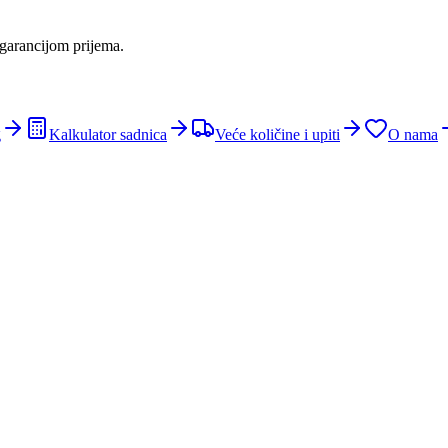
 garancijom prijema.
g
Kalkulator sadnica
Veće količine i upiti
O nama