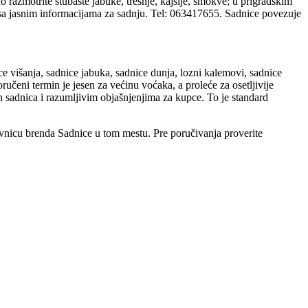
o razmotrite stubaste jabuke, trešnje, kajsije, smokve; u prigradskim
sa jasnim informacijama za sadnju. Tel: 063417655. Sadnice povezuje
ice višanja, sadnice jabuka, sadnice dunja, lozni kalemovi, sadnice
eni termin je jesen za većinu voćaka, a proleće za osetljivije
h sadnica i razumljivim objašnjenjima za kupce. To je standard
vnicu brenda Sadnice u tom mestu. Pre poručivanja proverite