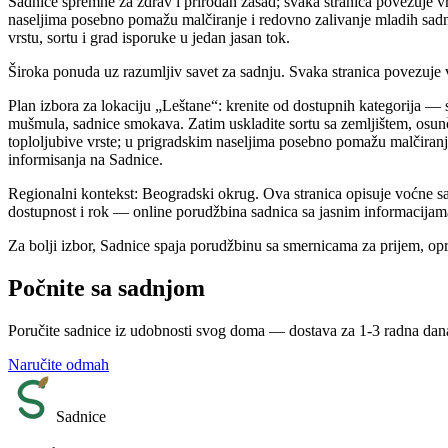
Sadnice spremne za zdrav i prirodan zasad; svaka stranica povezuje vrs
naseljima posebno pomažu malčiranje i redovno zalivanje mladih sadn
vrstu, sortu i grad isporuke u jedan jasan tok.
Široka ponuda uz razumljiv savet za sadnju. Svaka stranica povezuje vr
Plan izbora za lokaciju „Leštane“: krenite od dostupnih kategorija — s
mušmula, sadnice smokava. Zatim uskladite sortu sa zemljištem, osunč
toploljubive vrste; u prigradskim naseljima posebno pomažu malčiranj
informisanja na Sadnice.
Regionalni kontekst: Beogradski okrug. Ova stranica opisuje voćne s
dostupnost i rok — online porudžbina sadnica sa jasnim informacijam
Za bolji izbor, Sadnice spaja porudžbinu sa smernicama za prijem, op
Počnite sa sadnjom
Poručite sadnice iz udobnosti svog doma — dostava za 1-3 radna dan
Naručite odmah
Sadnice