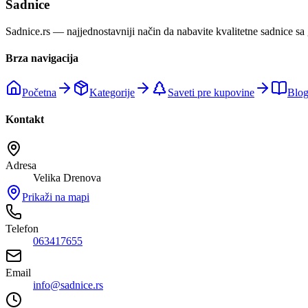
Sadnice
Sadnice.rs — najjednostavniji način da nabavite kvalitetne sadnice sa
Brza navigacija
Početna
Kategorije
Saveti pre kupovine
Blo
Kontakt
Adresa
Velika Drenova
Prikaži na mapi
Telefon
063417655
Email
info@sadnice.rs