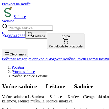
Preskoči na sadržaj
Sadnice
Sadnice
063417655
Pretraga
Korpa
Korpa
Dodajte proizvode
Otvori meni
Početna
Kategorije
Sorte
Vodič
Blog
Veće količine
Saveti
O nama
Dostav
Početna
/
Voćne sadnice
/
Voćne sadnice Leštane
Voćne sadnice — Leštane — Sadnice
Voćne sadnice u Leštanima — Sadnice — Kruševac (Beogradski okrug). U
kalemovi, sadnice mušmula, sadnice smokava.