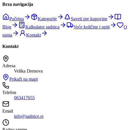
Brza navigacija
Početna
Kategorije
Saveti pre kupovine
Blog
Kalkulator sadnica
Veće količine i upiti
O
nama
Kontakt
Kontakt
Adresa
Velika Drenova
Prikaži na mapi
Telefon
063417655
Email
info@sadnice.rs
Radno vreme