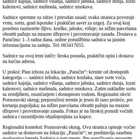
sadnice kajsija, sadnice višanja, sadnice jabuka, sadnice dunja, lozni
kalemovi, sadnice mušmula, sadnice smokava.
Sadnice spremne za zdrav i prirodan zasad; svaka stranica povezuje
vrstu, sortu, grad isporuke i praktičan savet za uzgoj. Za ovaj kraj
posebno razmotrite šljive, kruške, jabuke, višnje; na nižim parcelama
obratiti pažnju na mrazne džepove i provetravanje zasada. Dostava u
Paraćinu: 1–3 radna dana, online porudžbina sadnica sa jasnim
informacijama za sadnju. Tel: 063417655.
Sadnice na ovoj temi ističe: široka ponuda, praktični opisi i dostava
na kućnu adresu.
U praksi: Plan izbora za lokaciju „Paraćin“: krenite od dostupnih
kategorija — sadnice lešnika, sadnice krušaka, stare sorte voća,
sadnice kajsija, sadnice višanja, sadnice jabuka, sadnice dunja, lozni
kalemovi, sadnice mušmula, sadnice smokava. Zatim uskladite sortu
sa zemljištem, osunčanjem i dostupnom vodom. Regionalni okvir:
Pomoravski okrug; preporučeni termin je jesen ili rano proleće, pre
kretanja pupoljaka; na nižim parcelama obratiti pažnju na mrazne
džepove i provetravanje zasada. Fokus je na širokoj ponudi voćnih
sadnica i razumljivim objašnjenjima za kupce.
Regionalni kontekst: Pomoravski okrug. Ova stranica opisuje voćne
sadnice sa dostavom na lokaciju „Paraćin“; ne predstavlja zasebnu
poslovnicu brenda Sadnice u tom mestu. Pre poručivanja proverite