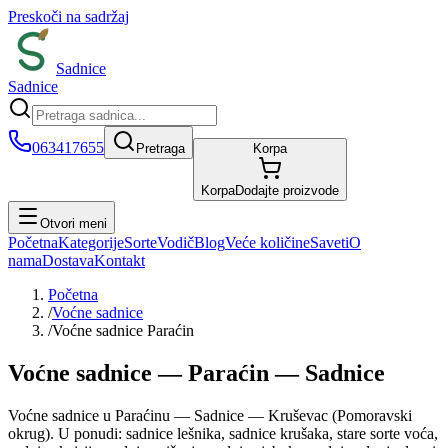
Preskoči na sadržaj
Sadnice
Sadnice
063417655
Pretraga
Korpa
Korpa
Dodajte proizvode
Otvori meni
Početna
Kategorije
Sorte
Vodič
Blog
Veće količine
Saveti
O
nama
Dostava
Kontakt
Početna
/
Voćne sadnice
/
Voćne sadnice Paraćin
Voćne sadnice — Paraćin — Sadnice
Voćne sadnice u Paraćinu — Sadnice — Kruševac (Pomoravski
okrug). U ponudi: sadnice lešnika, sadnice krušaka, stare sorte voća,